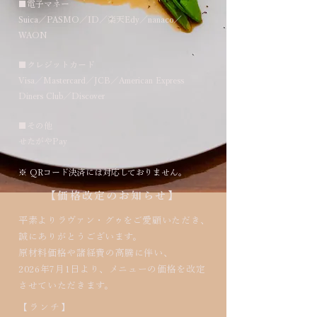
■電子マネー
Suica／PASMO／ID／楽天Edy／nanaco／
WAON
■クレジットカード
Visa／Mastercard／JCB／American Express
Diners Club／Discover
■その他
せたがやPay
※ QRコード決済には対応しておりません。
​​【価格改定のお知らせ】
平素よりラヴァン・グゥをご愛顧いただき、
誠にありがとうございます。
原材料価格や諸経費の高騰に伴い、
2026年7月1日より、メニューの価格を改定
させていただきます。
【ランチ】