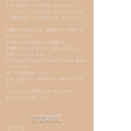
​また、自然派ワインをお楽しみいただける
ワインペアリングもご好評いただいております。
ご希望の際は、ご予約時にお申し付けください。
お誕生日や記念日など、特別な日のご利用にも
おすすめです。
​お子様ランチ(前日までの予約制)も
ご用意しておりますので、ご家族の皆さまで
お楽しみいただけます。
※ご利用は予約状況によりお受けできない場合が
ございます。
詳しくはお問合せください。
​なお、当店はコース料理のみのご提供となりま
す。
アラカルトのご用意はございませんので、
あらかじめご了承ください。
営業時間
【ランチ】