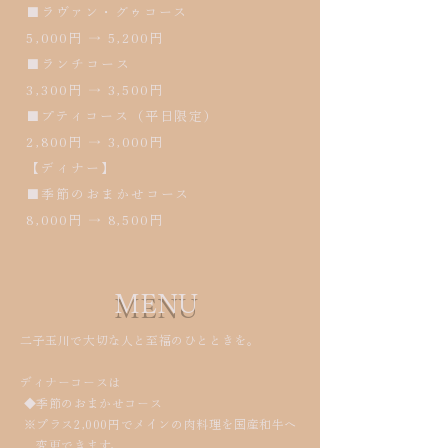
■ラヴァン・グゥコース
5,000円 → 5,200円
■ランチコース
3,300円 → 3,500円
■プティコース（平日限定）
2,800円 → 3,000円
【ディナー】
■季節のおまかせコース
8,000円 → 8,500円
MENU
二子玉川で大切な人と至福のひとときを。
ディナーコースは
◆季節のおまかせコース
※プラス2,000円でメインの肉料理を国産和牛へ
変更できます。