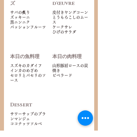
ズ
d'œuvre
サバの炙り
皮付きヤングコーン
ズッキーニ
とうもろこしのムー
黒ニンニク
ス
パッションフルーツ
ケークサレ
ひげのサラダ
本日の魚料理
本日の肉料理
スズキのカダイフ
山形豚肩ロースの炭
インカのめざめ
焼き
セロリとパセリのソ
ース
Dessert
サワーサップのブラ
ンマンジェ
ココナッツソルベ