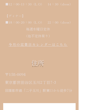
■12：00-13：30（L.O） 14：30（close）
​【ディナー】
■18：00-20：00（L.O） 22：00（close）
毎週水曜日定休
​（他不定休有り）
今月の営業日カレンダーはこちら
住所
〒158-0094
​東京都世田谷区玉川2丁目7-3
田園都市線「二子玉川」駅東口から徒歩7分