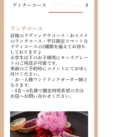
ディナーコース
ランチコース
お祝いプレート
ランチコース
自慢のラヴァングウコース・おススメ
のランチコース・平日限定スマートな
プティコースの3種類を揃えてお待ち
しております♪
小学生以下のお子様用にキッズプレー
トのご用意が可能です。
事前のご予約時にコメントにてお申し
付けください。
・お一人様ワンドリンクオーダー制と
なります。
・4名～6名様で個室利用希望の方は
お店へお問い合わせください。